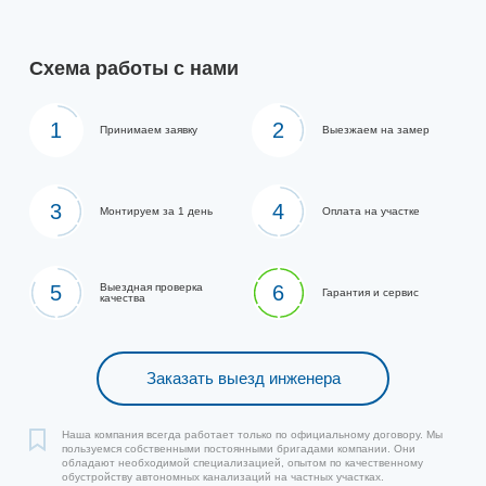
Схема работы с нами
1
2
Принимаем заявку
Выезжаем на замер
3
4
Монтируем за 1 день
Оплата на участке
5
Выездная проверка
6
Гарантия и сервис
качества
Заказать выезд инженера
Наша компания всегда работает только по официальному договору. Мы
пользуемся собственными постоянными бригадами компании. Они
обладают необходимой специализацией, опытом по качественному
обустройству автономных канализаций на частных участках.