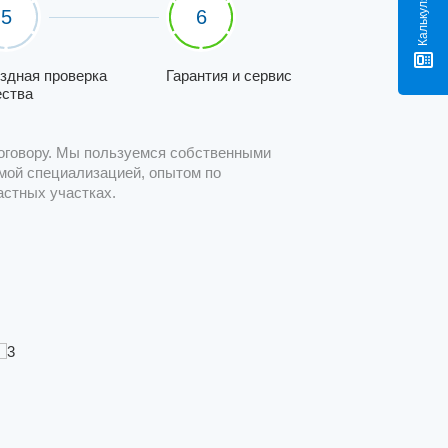
5
6
здная проверка
Гарантия и сервис
ества
оговору. Мы пользуемся собственными
мой специализацией, опытом по
астных участках.