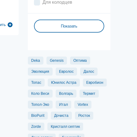
Для колодцев
ить
Deka
Genesis
Оптима
Эволюция
Евролос
Далос
Топас
Юнилос Астра
Евробион
Коло Веси
Волгарь
Термит
Топол-Эко
Итал
Vortex
BioPurit
Дочиста
Росток
Zorde
Кристалл септик