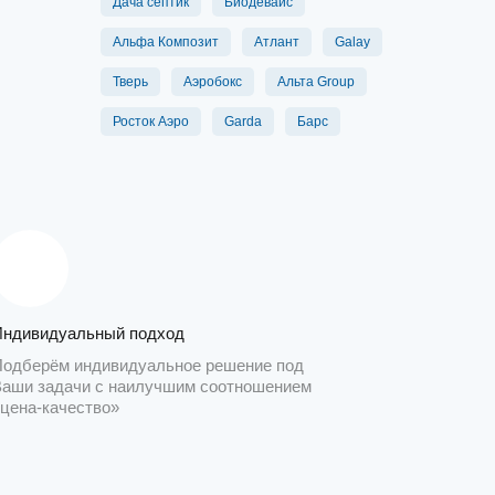
Дача септик
Биодевайс
Альфа Композит
Атлант
Galay
Тверь
Аэробокс
Альта Group
Росток Аэро
Garda
Барс
Индивидуальный подход
Подберём индивидуальное решение под
Ваши задачи с наилучшим соотношением
«цена-качество»