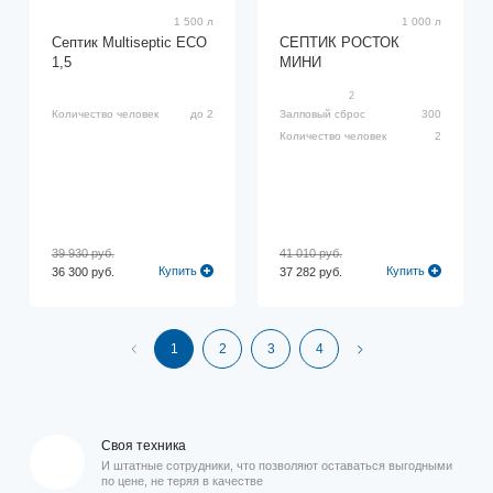
1 500 л
1 000 л
Септик Multiseptic ECO
СЕПТИК РОСТОК
1,5
МИНИ
2
Количество человек
до 2
Залповый сброс
300
Количество человек
2
39 930 руб.
41 010 руб.
Купить
Купить
36 300 руб.
37 282 руб.
1
2
3
4
Своя техника
И штатные сотрудники, что позволяют оставаться выгодными
по цене, не теряя в качестве