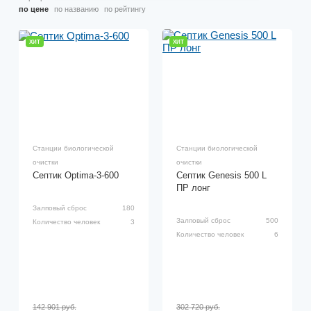
по цене
по названию
по рейтингу
ХИТ
ХИТ
Станции биологической
Станции биологической
очистки
очистки
Септик Optima-3-600
Септик Genesis 500 L
ПР лонг
Залповый сброс
180
Залповый сброс
500
Количество человек
3
Количество человек
6
142 901 руб.
302 720 руб.