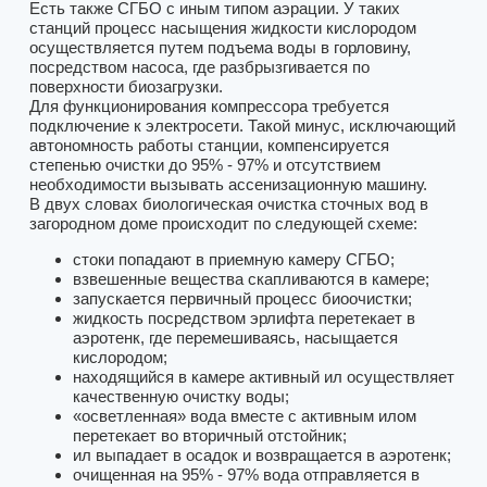
Есть также СГБО с иным типом аэрации. У таких
станций процесс насыщения жидкости кислородом
осуществляется путем подъема воды в горловину,
посредством насоса, где разбрызгивается по
поверхности биозагрузки.
Для функционирования компрессора требуется
подключение к электросети. Такой минус, исключающий
автономность работы станции, компенсируется
степенью очистки до 95% - 97% и отсутствием
необходимости вызывать ассенизационную машину.
В двух словах биологическая очистка сточных вод в
загородном доме происходит по следующей схеме:
стоки попадают в приемную камеру СГБО;
взвешенные вещества скапливаются в камере;
запускается первичный процесс биоочистки;
жидкость посредством эрлифта перетекает в
аэротенк, где перемешиваясь, насыщается
кислородом;
находящийся в камере активный ил осуществляет
качественную очистку воды;
«осветленная» вода вместе с активным илом
перетекает во вторичный отстойник;
ил выпадает в осадок и возвращается в аэротенк;
очищенная на 95% - 97% вода отправляется в