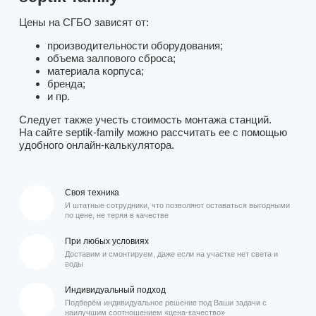
Цены на СГБО зависят от:
производительности оборудования;
объема залпового сброса;
материала корпуса;
бренда;
и пр.
Следует также учесть стоимость монтажа станций.
На сайте septik-family можно рассчитать ее с помощью
удобного онлайн-калькулятора.
Своя техника
И штатные сотрудники, что позволяют оставаться выгодными
по цене, не теряя в качестве
При любых условиях
Доставим и смонтируем, даже если на участке нет света и
воды
Индивидуальный подход
Подберём индивидуальное решение под Ваши задачи с
наилучшим соотношением «цена-качество»