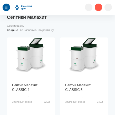
Септики Малахит
Сортировать
по цене
по названию
по рейтингу
Септик Малахит
Септик Малахит
CLASSIC 4
CLASSIC 5
1
1
Залповый сброс
220л
Залповый сброс
240л