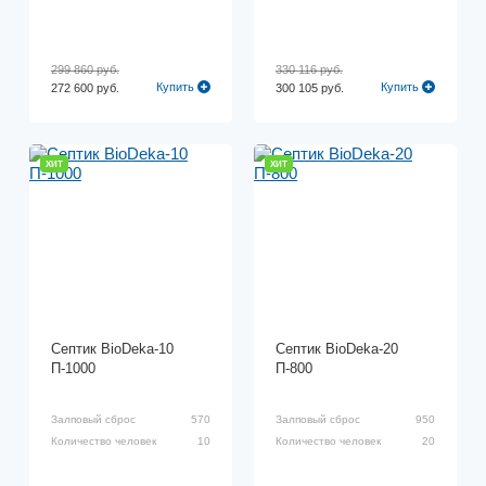
299 860 руб.
330 116 руб.
Купить
Купить
272 600 руб.
300 105 руб.
ХИТ
ХИТ
Септик BioDeka-10
Септик BioDeka-20
П-1000
П-800
Залповый сброс
570
Залповый сброс
950
Количество человек
10
Количество человек
20