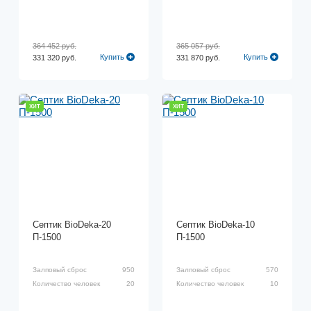
364 452 руб.
365 057 руб.
Купить
Купить
331 320 руб.
331 870 руб.
ХИТ
ХИТ
Септик BioDeka-20
Септик BioDeka-10
П-1500
П-1500
Залповый сброс
950
Залповый сброс
570
Количество человек
20
Количество человек
10