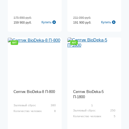
175 890 руб.
211 090 руб.
Купить
Купить
159 900 руб.
191 900 руб.
ХИТ
ХИТ
Септик BioDeka-8 П-800
Септик BioDeka-5
П-1800
Залповый сброс
380
5
Залповый сброс
250
Количество человек
8
Количество человек
5