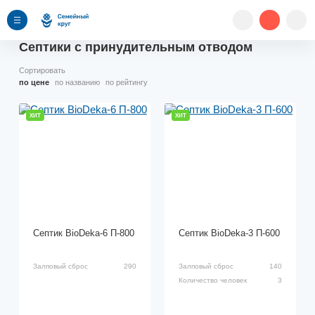
Септики с принудительным отводом
Сортировать
по цене
по названию
по рейтингу
ХИТ
ХИТ
Септик BioDeka-6 П-800
Септик BioDeka-3 П-600
Залповый сброс
290
Залповый сброс
140
Количество человек
3