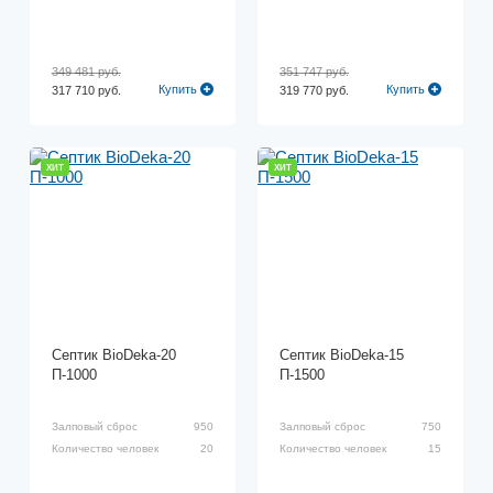
349 481 руб.
351 747 руб.
Купить
Купить
317 710 руб.
319 770 руб.
ХИТ
ХИТ
Септик BioDeka-20
Септик BioDeka-15
П-1000
П-1500
Залповый сброс
950
Залповый сброс
750
Количество человек
20
Количество человек
15