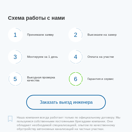
Схема работы с нами
1
2
Принимаем заявку
Выезжаем на замер
3
4
Монтируем за 1 день
Оплата на участке
5
Выездная проверка
6
Гарантия и сервис
качества
Заказать выезд инженера
Наша компания всегда работает только по официальному договору. Мы
пользуемся собственными постоянными бригадами компании. Они
обладают необходимой специализацией, опытом по качественному
обустройству автономных канализаций на частных участках.