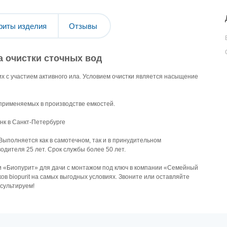
риты изделия
Отзывы
 очистки сточных вод
 с участием активного ила. Условием очистки является насыщение
применяемых в производстве емкостей.
нк в Санкт-Петербурге
Выполняется как в самотечном, так и в принудительном
одителя 25 лет. Срок службы более 50 лет.
 «Биопурит» для дачи с монтажом под ключ в компании «Семейный
в biopurit на самых выгодных условиях. Звоните или оставляйте
сультируем!