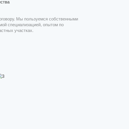
ества
оговору. Мы пользуемся собственными
мой специализацией, опытом по
астных участках.