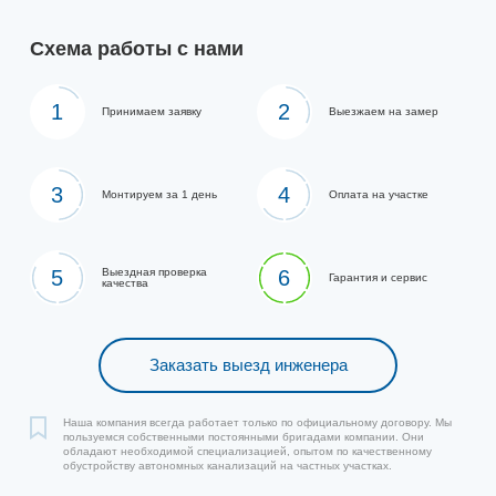
Схема работы с нами
1
2
Принимаем заявку
Выезжаем на замер
3
4
Монтируем за 1 день
Оплата на участке
5
Выездная проверка
6
Гарантия и сервис
качества
Заказать выезд инженера
Наша компания всегда работает только по официальному договору. Мы
пользуемся собственными постоянными бригадами компании. Они
обладают необходимой специализацией, опытом по качественному
обустройству автономных канализаций на частных участках.