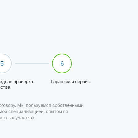
5
6
здная проверка
Гарантия и сервис
ества
оговору. Мы пользуемся собственными
мой специализацией, опытом по
астных участках.