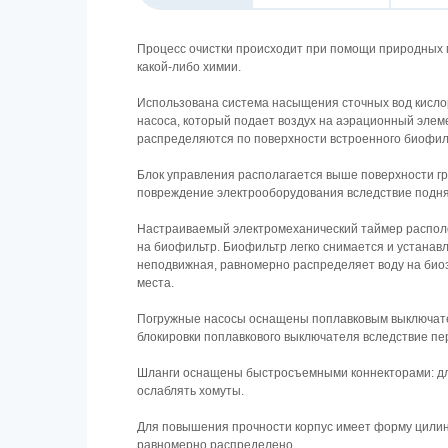
Процесс очистки происходит при помощи природных 
какой-либо химии.
Использована система насыщения сточных вод кисло
насоса, который подает воздух на аэрационный эле
распределяются по поверхности встроенного биофил
Блок управления располагается выше поверхности г
повреждение электрооборудования вследствие подня
Настраиваемый электромеханический таймер располо
на биофильтр. Биофильтр легко снимается и устанавл
неподвижная, равномерно распределяет воду на биоза
места.
Погружные насосы оснащены поплавковым выключате
блокировки поплавкового выключателя вследствие пе
Шланги оснащены быстросъемными коннекторами: для
ослаблять хомуты.
Для повышения прочности корпус имеет форму цилинд
равномерно распределено.