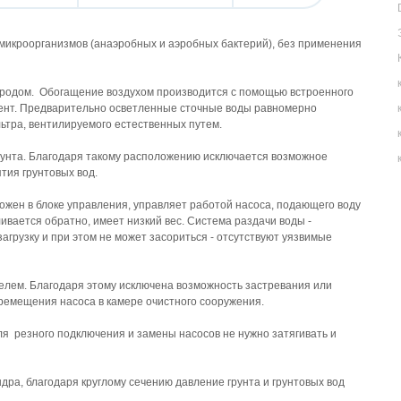
микроорганизмов (анаэробных и аэробных бактерий), без применения
родом. Обогащение воздухом производится с помощью встроенного
мент. Предварительно осветленные сточные воды равномерно
ьтра, вентилируемого естественных путем.
рунта. Благодаря такому расположению исключается возможное
тия грунтовых вод.
жен в блоке управления, управляет работой насоса, подающего воду
ивается обратно, имеет низкий вес. Система раздачи воды -
грузку и при этом не может засориться - отсутствуют уязвимые
лем. Благодаря этому исключена возможность застревания или
ремещения насоса в камере очистного сооружения.
 резного подключения и замены насосов не нужно затягивать и
ра, благодаря круглому сечению давление грунта и грунтовых вод