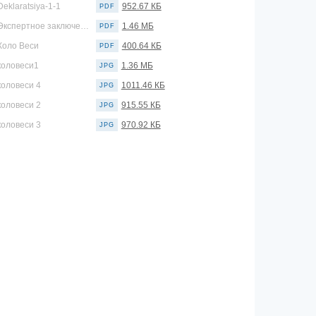
Deklaratsiya-1-1
952.67 КБ
PDF
Экспертное заключение
1.46 МБ
PDF
Коло Веси
400.64 КБ
PDF
коловеси1
1.36 МБ
JPG
коловеси 4
1011.46 КБ
JPG
коловеси 2
915.55 КБ
JPG
коловеси 3
970.92 КБ
JPG