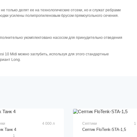
е только делят ее на технологические отсеки, но и служат ребрами
ородки усилены полипропиленовым брусом прямоугольного сечения.
дополнительно укомплектовано насосом для принудительно отведения
si 10 Midi можно заглубить, используя для этого стандартные
риант Long.
ики
4 000 л
Септики
1
ик Танк 4
Септик FloTenk-STA-1,5
1