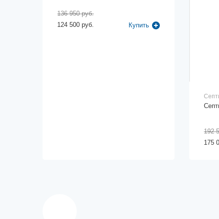
136 950 руб.
124 500 руб.
Купить
Септ
Септ
192 
175 