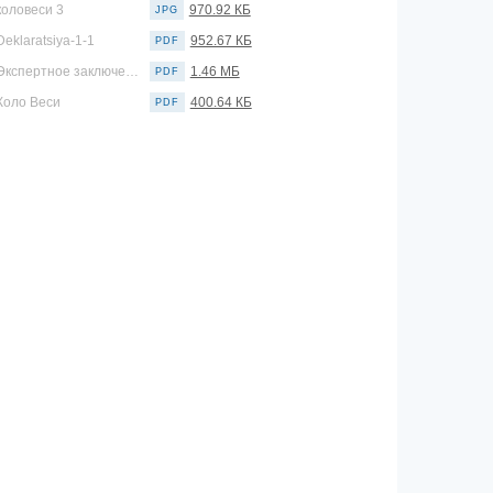
коловеси 3
970.92 КБ
JPG
Deklaratsiya-1-1
952.67 КБ
PDF
Экспертное заключение
1.46 МБ
PDF
Коло Веси
400.64 КБ
PDF