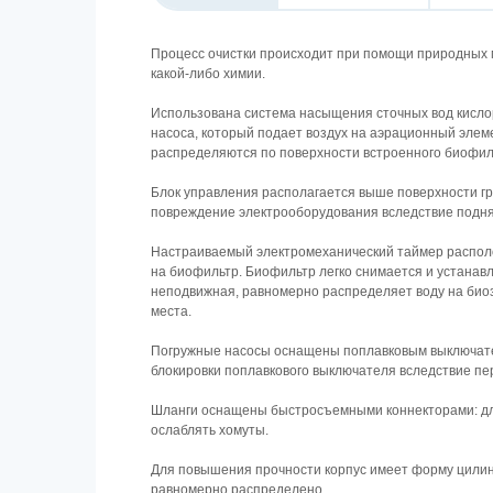
Процесс очистки происходит при помощи природных 
какой-либо химии.
Использована система насыщения сточных вод кисло
насоса, который подает воздух на аэрационный эле
распределяются по поверхности встроенного биофил
Блок управления располагается выше поверхности г
повреждение электрооборудования вследствие подня
Настраиваемый электромеханический таймер располо
на биофильтр. Биофильтр легко снимается и устанавл
неподвижная, равномерно распределяет воду на биоза
места.
Погружные насосы оснащены поплавковым выключате
блокировки поплавкового выключателя вследствие пе
Шланги оснащены быстросъемными коннекторами: для
ослаблять хомуты.
Для повышения прочности корпус имеет форму цилинд
равномерно распределено.