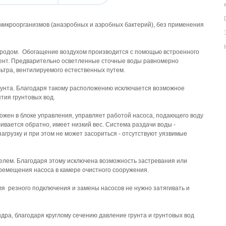
микроорганизмов (анаэробных и аэробных бактерий), без применения
родом. Обогащение воздухом производится с помощью встроенного
мент. Предварительно осветленные сточные воды равномерно
ьтра, вентилируемого естественных путем.
рунта. Благодаря такому расположению исключается возможное
тия грунтовых вод.
жен в блоке управления, управляет работой насоса, подающего воду
ивается обратно, имеет низкий вес. Система раздачи воды -
грузку и при этом не может засориться - отсутствуют уязвимые
лем. Благодаря этому исключена возможность застревания или
ремещения насоса в камере очистного сооружения.
 резного подключения и замены насосов не нужно затягивать и
ра, благодаря круглому сечению давление грунта и грунтовых вод