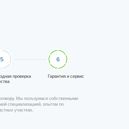
5
6
здная проверка
Гарантия и сервис
ества
оговору. Мы пользуемся собственными
мой специализацией, опытом по
астных участках.