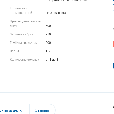
Рассрочка без переплат 0%.
Количество
пользователей
На 3 человека
Производительность
л/сут
600
Залповый сброс
210
Глубина врезки, см
900
Вес, кг
117
Количество человек
от 1 до 3
риты изделия
Отзывы