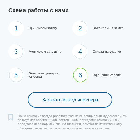
Схема работы с нами
1
2
Принимаем заявку
Выезжаем на замер
3
4
Монтируем за 1 день
Оплата на участке
5
Выездная проверка
6
Гарантия и сервис
качества
Заказать выезд инженера
Наша компания всегда работает только по официальному договору. Мы
пользуемся собственными постоянными бригадами компании. Они
обладают необходимой специализацией, опытом по качественному
обустройству автономных канализаций на частных участках.