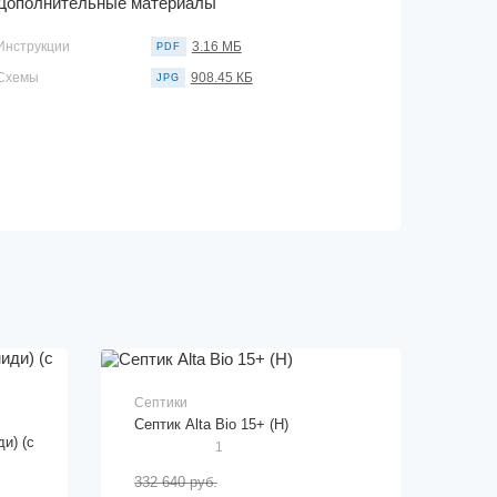
Дополнительные материалы
Инструкции
3.16 МБ
PDF
Схемы
908.45 КБ
JPG
Септики
Cептик Alta Bio 15+ (Н)
и) (с
1
332 640 руб.