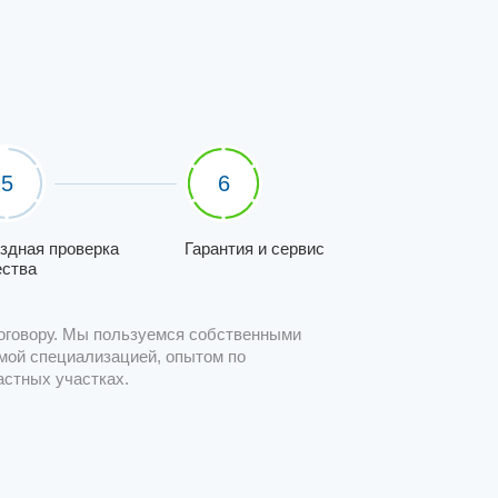
5
6
здная проверка
Гарантия и сервис
ества
оговору. Мы пользуемся собственными
мой специализацией, опытом по
астных участках.