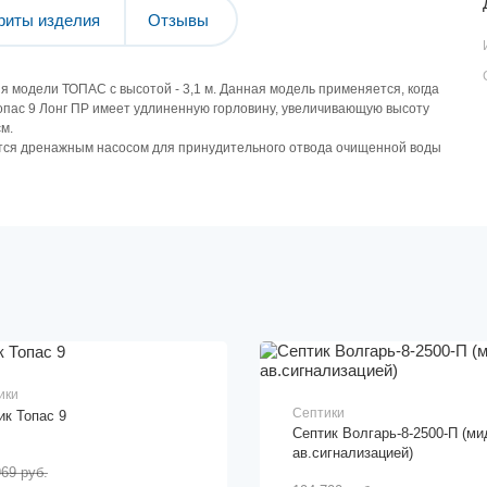
риты изделия
Отзывы
я модели ТОПАС с высотой - 3,1 м. Данная модель применяется, когда
опас 9 Лонг ПР имеет удлиненную горловину, увеличивающую высоту
см.
ется дренажным насосом для принудительного отвода очищенной воды
ики
Септики
ик Топас 9
Септик Волгарь-8-2500-П (мид
ав.сигнализацией)
969 руб.