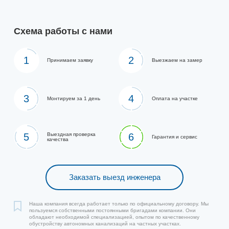
Схема работы с нами
1
2
Принимаем заявку
Выезжаем на замер
3
4
Монтируем за 1 день
Оплата на участке
5
Выездная проверка
6
Гарантия и сервис
качества
Заказать выезд инженера
Наша компания всегда работает только по официальному договору. Мы
пользуемся собственными постоянными бригадами компании. Они
обладают необходимой специализацией, опытом по качественному
обустройству автономных канализаций на частных участках.