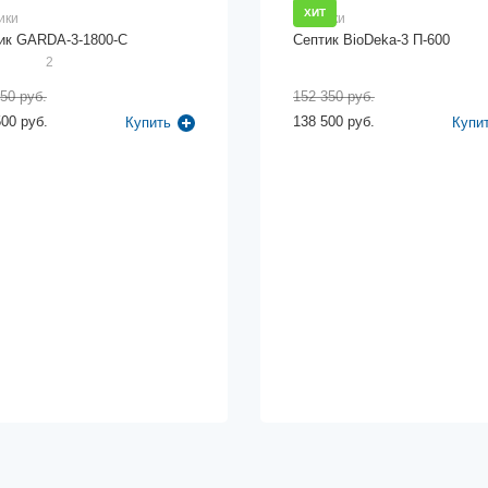
ХИТ
ики
Септики
ик GARDA-3-1800-C
Септик BioDeka-3 П-600
2
50 руб.
152 350 руб.
500 руб.
138 500 руб.
Купить
Купи