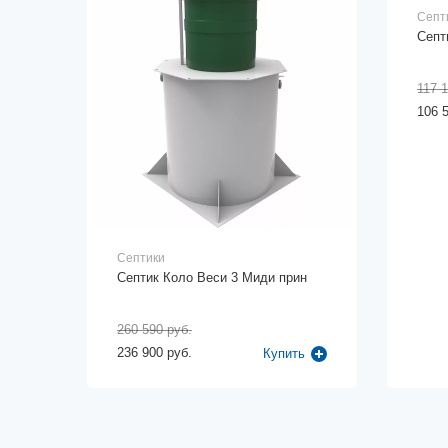
Септ
Cепт
117 1
106 
Септики
Септик Коло Веси 3 Миди прин
260 590 руб.
236 900 руб.
Купить