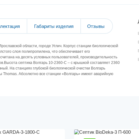
лектация
Габариты изделия
Отзывы
рославской области, городе Углич. Корпус станции биологической
лстого слоя полипропилена, что обеспечивает его
ссчитана на десять условных пользователей, производительность
ров.Высота септика Волгарь 10-2360-С – с крышкой составляет 2360
ный. На станциях глубокой биологической очистки Волгарь
ы Thomas. Абсолютно все станции «Волгарь» имеют аварийную