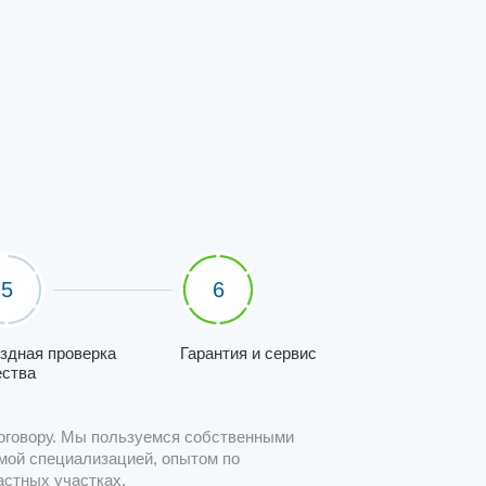
5
6
здная проверка
Гарантия и сервис
ества
оговору. Мы пользуемся собственными
мой специализацией, опытом по
астных участках.