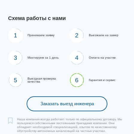
Схема работы с нами
1
2
Принимаем заявку
Выезжаем на замер
3
4
Монтируем за 1 день
Оплата на участке
5
Выездная проверка
6
Гарантия и сервис
качества
Заказать выезд инженера
Наша компания всегда работает только по официальному договору. Мы
пользуемся собственными постоянными бригадами компании. Они
обладают необходимой специализацией, опытом по качественному
обустройству автономных канализаций на частных участках.