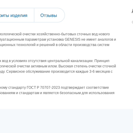
риты изделия
Отзывы
иологической очистки хозяйственно-бытовых сточных вод нового
сплуатационным параметрам установка GENESIS не имеет аналогов и
ционных технологий и решений в области производства систем
х вод в условиях отсутствия центральной канализации. Принцип
огической очистки активным илом. Высокая степень очистки сточной
оду. Сервисное обслуживание производится каждые 3-6 месяцев с
ному стандарту ГОСТ Р 70707-2023 подтверждает соответствие
ованиям и стандартам и является безопасным для использования