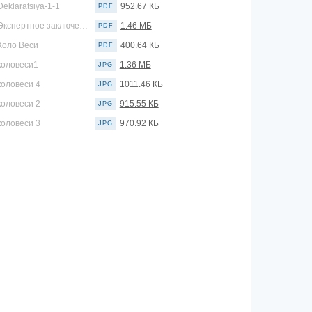
Deklaratsiya-1-1
952.67 КБ
PDF
Экспертное заключение
1.46 МБ
PDF
Коло Веси
400.64 КБ
PDF
коловеси1
1.36 МБ
JPG
коловеси 4
1011.46 КБ
JPG
коловеси 2
915.55 КБ
JPG
коловеси 3
970.92 КБ
JPG