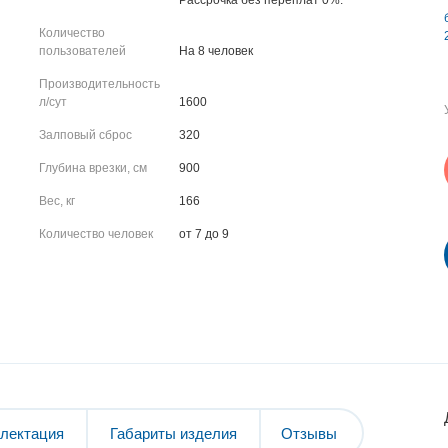
Рассрочка без переплат 0%.
Количество
пользователей
На 8 человек
Производительность
л/сут
1600
Залповый сброс
320
Глубина врезки, см
900
Вес, кг
166
Количество человек
от 7 до 9
лектация
Габариты изделия
Отзывы