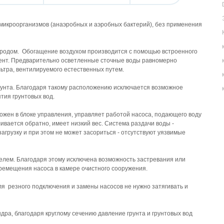
микроорганизмов (анаэробных и аэробных бактерий), без применения
родом. Обогащение воздухом производится с помощью встроенного
мент. Предварительно осветленные сточные воды равномерно
ьтра, вентилируемого естественных путем.
рунта. Благодаря такому расположению исключается возможное
тия грунтовых вод.
жен в блоке управления, управляет работой насоса, подающего воду
ивается обратно, имеет низкий вес. Система раздачи воды -
грузку и при этом не может засориться - отсутствуют уязвимые
лем. Благодаря этому исключена возможность застревания или
ремещения насоса в камере очистного сооружения.
 резного подключения и замены насосов не нужно затягивать и
ра, благодаря круглому сечению давление грунта и грунтовых вод