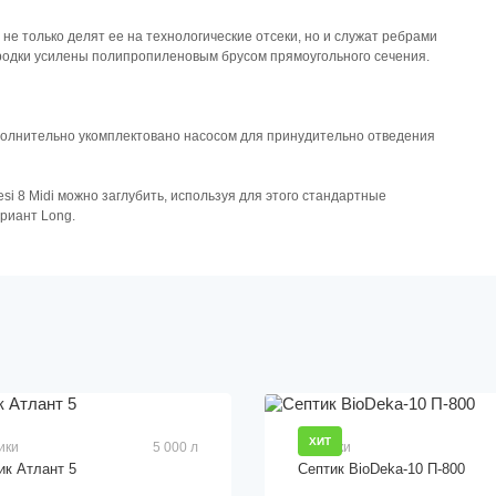
е только делят ее на технологические отсеки, но и служат ребрами
ородки усилены полипропиленовым брусом прямоугольного сечения.
ополнительно укомплектовано насосом для принудительно отведения
si 8 Midi можно заглубить, используя для этого стандартные
риант Long.
ХИТ
ики
5 000 л
Септики
ик Атлант 5
Септик BioDeka-10 П-800