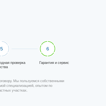
5
6
здная проверка
Гарантия и сервис
ества
оговору. Мы пользуемся собственными
мой специализацией, опытом по
астных участках.