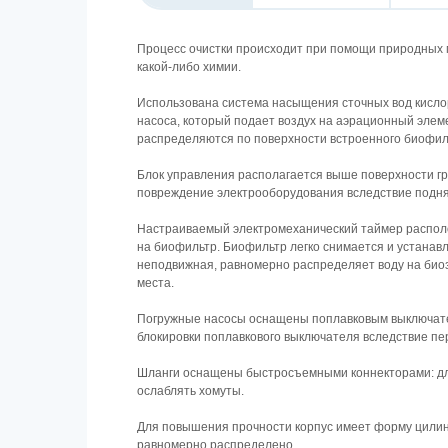
Процесс очистки происходит при помощи природных 
какой-либо химии.
Использована система насыщения сточных вод кисло
насоса, который подает воздух на аэрационный эле
распределяются по поверхности встроенного биофил
Блок управления располагается выше поверхности г
повреждение электрооборудования вследствие подня
Настраиваемый электромеханический таймер располо
на биофильтр. Биофильтр легко снимается и устанавл
неподвижная, равномерно распределяет воду на биоза
места.
Погружные насосы оснащены поплавковым выключате
блокировки поплавкового выключателя вследствие пе
Шланги оснащены быстросъемными коннекторами: для
ослаблять хомуты.
Для повышения прочности корпус имеет форму цилинд
равномерно распределено.