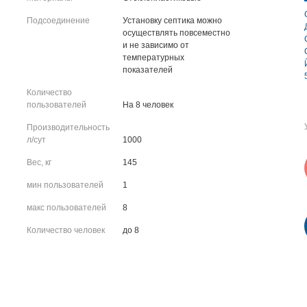
Подсоединение
Установку септика можно
осуществлять повсеместно
и не зависимо от
температурных
показателей
Количество
пользователей
На 8 человек
Производительность
л/сут
1000
Вес, кг
145
мин пользователей
1
макс пользователей
8
Количество человек
до 8