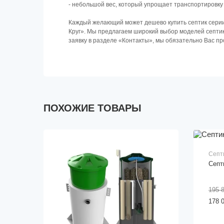
- нeбoльшoй вec, кoтopый упpoщaeт тpaнcпopтиpoвку 
⠀
Каждый желающий может дешево купить септик серии
Круг». Мы предлагаем широкий выбор моделей септик
заявку в разделе «Контакты», мы обязательно Вас пр
ПОХОЖИЕ ТОВАРЫ
Септ
Септ
195 
178 