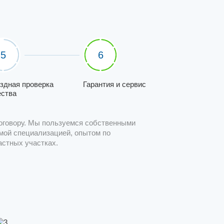
5
6
здная проверка
Гарантия и сервис
ества
оговору. Мы пользуемся собственными
мой специализацией, опытом по
астных участках.