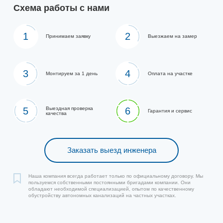
Схема работы с нами
1
2
Принимаем заявку
Выезжаем на замер
3
4
Монтируем за 1 день
Оплата на участке
5
Выездная проверка
6
Гарантия и сервис
качества
Заказать выезд инженера
Наша компания всегда работает только по официальному договору. Мы
пользуемся собственными постоянными бригадами компании. Они
обладают необходимой специализацией, опытом по качественному
обустройству автономных канализаций на частных участках.